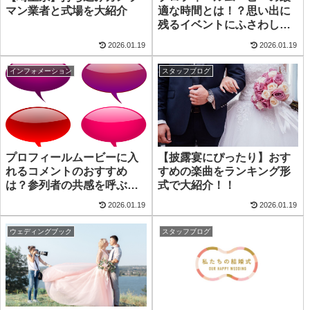
マン業者と式場を大紹介
適な時間とは！？思い出に
残るイベントにふさわしい
長さはどのくらい？
2026.01.19
2026.01.19
インフォメーション
スタッフブログ
プロフィールムービーに入
【披露宴にぴったり】おす
れるコメントのおすすめ
すめの楽曲をランキング形
は？参列者の共感を呼ぶコ
式で大紹介！！
メントとは？
2026.01.19
2026.01.19
ウェディングブック
スタッフブログ