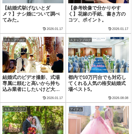
【結婚式挙げないとダ
【参考映像で分かりやす
メ？】ナシ婚について調べ
く】花嫁の手紙、書き方の
てみた。
コツ、ポイント。
2026.01.17
2026.01.17
スタッフブログ
スタッフブログ
結婚式のビデオ撮影、式場
都内で10万円台でも対応し
専属に頼むと高いから持ち
てくれる人気の格安結婚式
込み業者にしたいけど大丈
場ベスト5。
夫？
2026.01.17
2026.08.08
スタッフブログ
アイテム