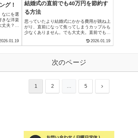
結婚式の直前でも40万円を節約す
ング！
る方法
、なにを選
好きな洋楽
思っていたより結婚式にかかる費用が跳ね上
大丈夫？」
がり、直前になって焦ってしまうカップルも
しゃれな雰
少なくありません。でも大丈夫。直前でも
意味を知ら
40万円ほど節約する方法があります。大切
2026.01.19
2026.01.19
・・」とい
なのは、節約を諦めないこと！直前でも節約
記事では、
ができる方法を知っておくだけでもためにな
った洋楽
り...
す。簡単な
次のページ
参考にして
で流す洋楽
宴になりま
次
1
2
…
5
へ