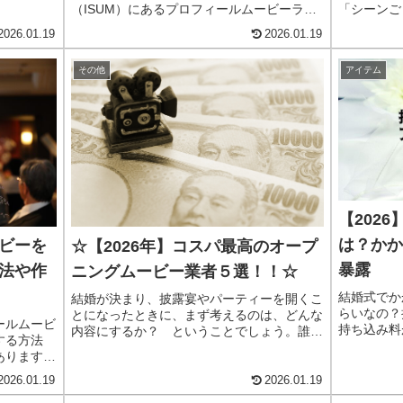
（ISUM）にあるプロフィールムービーラン
「シーンご
なるはず！
キングが参考になります。ランキングに載っ
らいいの？
います。
2026.01.19
2026.01.19
ている曲は、大ヒットした曲というよりも結
な要素であ
婚式でこれからスタートするポジティブな気
BGMに関
その他
アイテム
持ちを歌ったものが多くなっています。曲の
事では披露
利用にあたっては許諾を得てください。
ンキング形
ごとの選曲
すので、ぜ
【202
は？かか
ビーを
☆【2026年】コスパ最高のオープ
暴露
法や作
ニングムービー業者５選！！☆
結婚式でか
結婚が決まり、披露宴やパーティーを開くこ
らいなの？
とになったときに、まず考えるのは、どんな
ールムービ
持ち込み料
内容にするか？ ということでしょう。誰を
する方法
ではと心配
招くのか、何人くらい呼ぶのか、どこでやる
あります。
で、持ち込
のか、どんな雰囲気にするのか、料理の内容
あります
っておくべ
はどうするか、演出はどうするか……一つが
2026.01.19
2026.01.19
る達成感が
している方
決まると新たに決めるべきことが出てきて、