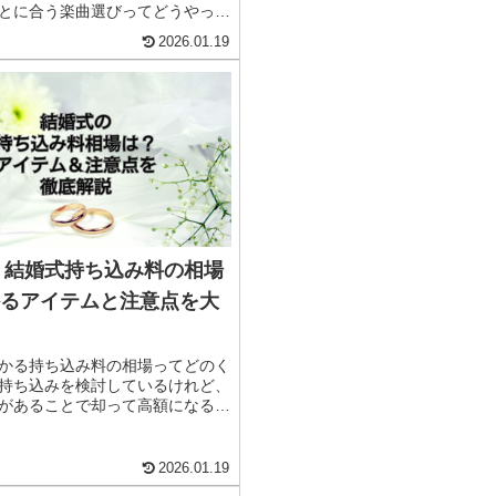
とに合う楽曲選びってどうやった
」披露宴の雰囲気を左右する重要
2026.01.19
る「楽曲選び」。披露宴で流す
してお悩みの人にむけて、この記
宴にぴったりのおすすめ楽曲をラ
式で紹介します。披露宴のシーン
ポイントも合わせて紹介していま
ひ参考にしてみてくださいね。
6】結婚式持ち込み料の相場
るアイテムと注意点を大
かる持ち込み料の相場ってどのく
持ち込みを検討しているけれど、
があることで却って高額になるの
な新郎新婦さまも多いはず！そこ
み料の相場やかかるアイテム、知
き注意点を大公開！持ち込み検討
2026.01.19
は必見！