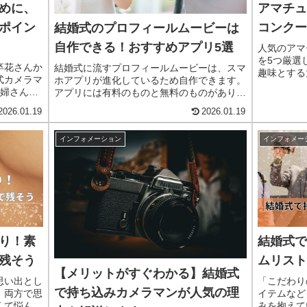
めに、
アマチュ
ポイン
コンクー
結婚式のプロフィールムービーは
自作できる！おすすめアプリ5選
人気のアマ
を5つ厳選
卒花さんか
結婚式に流すプロフィールムービーは、スマ
趣味とする
式カメラマ
ホアプリが進化しているため自作できます。
ます。コン
新婦さんと
アプリには有料のものと無料のものがあり、
しく解説し
、卒花さん
どのくらいクオリティを上げるかで判断しま
楽しめるコ
2026.01.19
2026.01.19
た。何かと
す。プロフィールムービーに流すBGMには
は、沢山
著作権が発生するので注意してください。ア
インフォメーション
インフォメー
プリの中には許諾料込みのものもあり、その
場合使用手続き不要で自作できます。
り！素
結婚式で
残そう
ムリスト
【メリットがすぐわかる】結婚式
思い出とし
「こだわり
で持ち込みカメラマンが人気の理
、両方で思
イテムなど
くて悩んで
みを抱えて