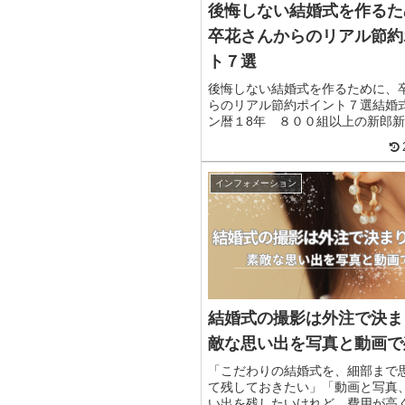
後悔しない結婚式を作るた
卒花さんからのリアル節約
ト７選
後悔しない結婚式を作るために、
らのリアル節約ポイント７選結婚
ン暦１8年 ８００組以上の新郎
お話してきたカメラマンが今回は
からのリアルボイスをまとめまし
お金がかかる結婚式、プレ花さん
インフォメーション
の...
結婚式の撮影は外注で決ま
敵な思い出を写真と動画で
「こだわりの結婚式を、細部まで
て残しておきたい」「動画と写真
い出を残したいけれど、費用が高