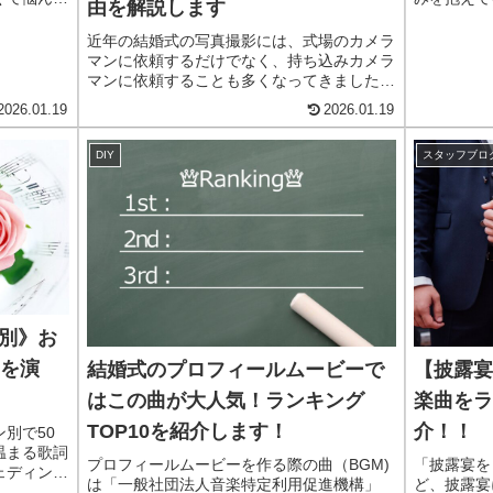
由を解説します
てきた結婚
結婚式。自
永遠に残し
「いい結婚
近年の結婚式の写真撮影には、式場のカメラ
、写真と動
うに、こま
マンに依頼するだけでなく、持ち込みカメラ
用が高いの
式...
マンに依頼することも多くなってきました。
いることで
持ち込みカメラマンに依頼することで得られ
2026.01.19
2026.01.19
費用で結婚
るメリットは多岐に渡り、特に撮影費用を抑
ておきの方
えたい人にはピッタリなサービスになってい
クオリティ
DIY
スタッフブロ
ます。ただデメリットも存在するので、上手
ましょう。
く活用するには事前のリサーチが重要になり
ます。
別》お
間を演
結婚式のプロフィールムービーで
【披露宴
はこの曲が大人気！ランキング
楽曲をラ
TOP10を紹介します！
介！！
別で50
温まる歌詞
プロフィールムービーを作る際の曲（BGM)
「披露宴を
ェディング
は「一般社団法人音楽特定利用促進機構」
ど、披露宴
このリスト