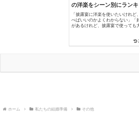
の洋楽をシーン別にランキ
「披露宴に洋楽を使いたいけれど
べばいいのかよくわからない」「
があるけれど、披露宴で使っても
披露宴で洋楽を流すと、一気にお
囲気が演出できる一方で、歌詞の
ないと「実際は別れの曲だった・
うことにもなりかねません。この
披露宴のシーンごとの雰囲気にあ
を、ランキング形式でご紹介しま
曲の意味も紹介していますので、
くださいね。自信を持って披露宴
を選べば、きっと理想通りの披露
すよ！
ホーム
私たちの結婚準備
その他