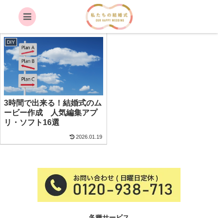
自作.格安.早い.スマホ.人気
DIY
3時間で出来る！結婚式のム
ービー作成 人気編集アプ
リ・ソフト16選
2026.01.19
各種サービス