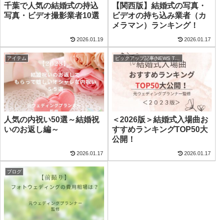
千葉で人気の結婚式の持込
【関西版】結婚式の写真・
写真・ビデオ撮影業者10選
ビデオの持ち込み業者（カ
メラマン）ランキング！
2026.01.19
2026.01.17
アイテム
ピックアップ記事(NEWS TOP)
人気の内祝い50選～結婚祝
＜2026版＞結婚式入場曲お
いのお返し編～
すすめランキングTOP50大
公開！
2026.01.17
2026.01.17
ブログ