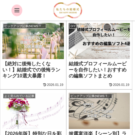
ランキング
ピックアップ記事(NEWS TOP)
DIY
【絶対に後悔したくな
結婚式プロフィールムービ
い！】結婚式での後悔ラン
ーを自作したい！おすすめ
キング10選大暴露！
の編集ソフトまとめ
2026.01.19
2026.01.19
よく見られている記事
ピックアップ記事(NEWS TOP)
【2026年版】特別な日を彩
披露宴洋楽【シーン別】ラ