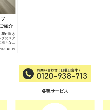
イプ
ご紹介
、花が咲き
ングのスタ
に様々な種
難しいです
2026.01.19
インによっ
も変わる
各種サービス