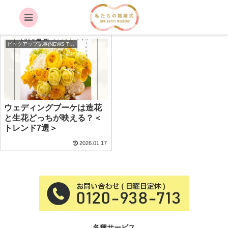
生花
ピックアップ記事(NEWS TOP)
ウェディングブーケは造花
と生花どっちが映える？＜
トレンド7選＞
2026.01.17
各種サービス