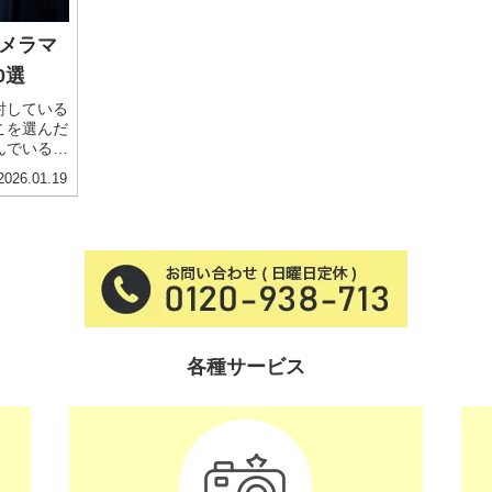
メラマ
0選
討している
こを選んだ
んでいる新
業者は、地
2026.01.19
ラン、価格
力的な業者
比較して納
。その中で
・ビデオ撮
各種サービス