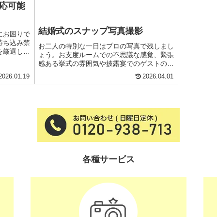
応可能
結婚式のスナップ写真撮影
にお困りで
持ち込み禁
お二人の特別な一日はプロの写真で残しまし
を厳選して
ょう。お支度ルームでの不思議な感覚、緊張
ス内容、選
感ある挙式の雰囲気や披露宴でのゲストの表
日を最高の
情、余興の臨場感やお二人のイメージカット
2026.01.19
2026.04.01
しに役立つ
など温かくて、スタイリッシュな写真をお任
場のルール
せください。人気のAアルバムも是非セッ
れる方法が
ト...
各種サービス