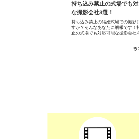
持ち込み禁止の式場でも対
な撮影会社3選！
持ち込み禁止の結婚式場での撮影
すか？そんなあなたに朗報です！
止の式場でも対応可能な撮影会社
3社ご紹介！各社の特徴やサービ
ばれる理由を詳しく解説。大切な
形で記録するためのパートナー探
情報満載です。これを読めば、式
を気にせず、理想の写真を手に入
見つかります！