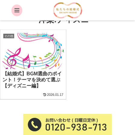
定番.結婚式.披露宴.BGM.曲.定番.
洋楽.ディズニー
その他
【結婚式】BGM選曲のポイ
ント！テーマを決めて選ぶ
【ディズニー編】
2026.01.17