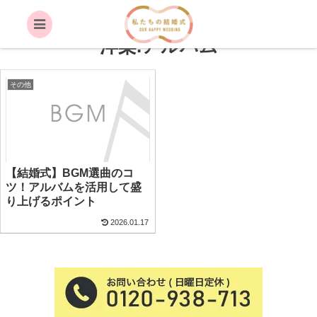
定番.結婚式.披露宴.BGM.曲.定番.
洋楽.アルバム
その他
【結婚式】BGM選曲のコ
ツ！アルバムを活用して盛
り上げるポイント
2026.01.17